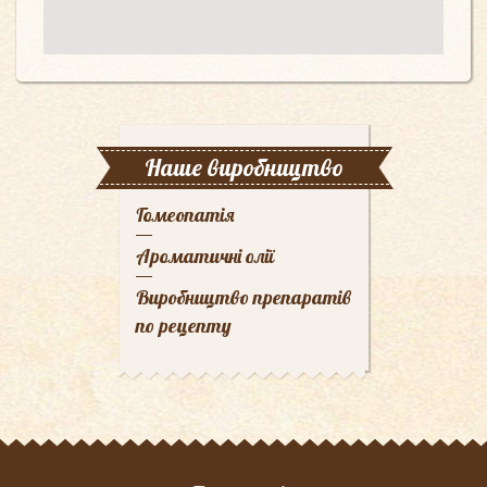
Наше виробництво
Гомеопатія
Ароматичні олії
Виробництво препаратів
по рецепту