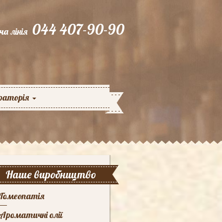
044 407-90-90
ча лінія
раторія
Наше виробництво
Гомеопатія
Ароматичні олії