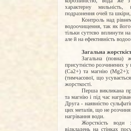
корозійністю, вода же 
характерну мильність, 
подразнення очей та шкіри,
Контроль над рівне
водоочищення, так як його
тільки суттєво вплинути на
але й на ефективність водоо
Загальна жорсткіс
Загальна (повна) ж
присутністю розчинених у в
(Ca2+) та магнію (Mg2+); 
(тимчасової, що усувається
жорсткості.
Перша викликана пр
та магнію і під час нагрів
Друга - наявністю сульфатів
цих металів, що не розчиня
нагрівання води.
Жорсткість води х
відкладень на стінках пос