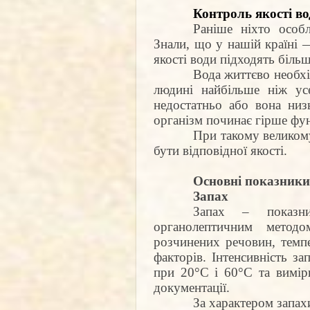
Контроль якості во
Раніше ніхто особ
Знали, що у нашій країні —
якості води підходять біль
Вода життєво необхі
людині найбільше ніж ус
недостатньо або вона низь
організм починає гірше фу
При такому великому
бути відповідної якості.
Основні показники 
Запах
Запах – показни
органолептичним метод
розчинених речовин, темп
факторів. Інтенсивність з
при 20°С і 60°С та вимір
документації.
За характером запахи