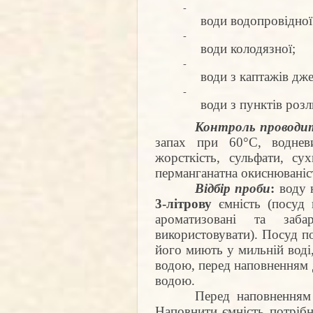
води водопровідної
води колодязної;
води з каптажів дже
води з пунктів розл
Контроль проводит
запах при 60°С, водневи
жорсткість, сульфати, су
перманганатна окиснюваніс
Відбір проби
:
воду н
3-літрову
ємність (посуд 
ароматизовані та заб
використовувати). Посуд п
його миють у мильній воді
водою, перед наповненням 
водою.
Перед наповненням
Наповнити ємність потрібн