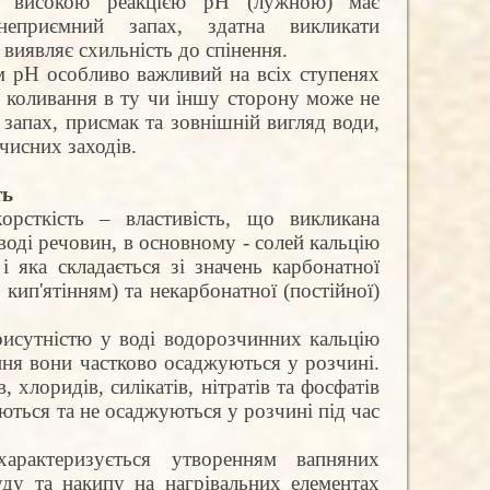
з високою реакцією рН (лужною) має
неприємний запах, здатна викликати
 виявляє схильність до спінення.
м рН особливо важливий на всіх ступенях
 коливання в ту чи іншу сторону може не
 запах, присмак та зовнішній вигляд води,
чисних заходів.
ть
орсткість – властивість, що викликана
оді речовин, в основному - солей кальцію
і яка складається зі значень карбонатної
 кип'ятінням
) та некарбонатної (постійної)
исутністю у воді водорозчинних кальцію
ання вони частково осаджуються у розчині.
, хлоридів, силікатів, нітратів та фосфатів
ються та не осаджуються у розчині під час
арактеризується утворенням вапняних
уду та накипу на нагрівальних елементах