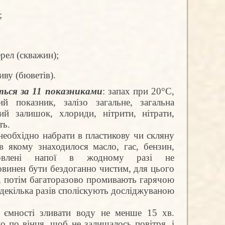
;
рел (скважин);
иву (бюветів).
ься за 11 показниками
: запах при 20°С,
й показник, залізо загальне, загальна
хий залишок, хлориди, нітрити, нітрати,
ть.
еобхідно набрати в пластикову чи скляну
в якому знаходилося масло, гас, бензин,
арвлені напої в жодному разі не
овинен бути бездоганно чистим, для цього
, потім багаторазово промивають гарячою
декілька разів споліскують досліджуваною
 ємності зливати воду не менше 15 хв.
о по вінця, щоб не залишалось повітря, і