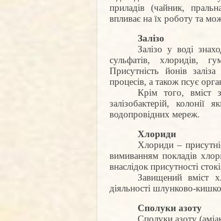
приладів (чайник, праль
впливає на їх роботу та мо
Залізо
Залізо у воді знахо
сульфатів, хлоридів, г
Присутність йонів заліза
процесів, а також псує орга
Крім того, вміст 
залізобактерій, колонії
водопровідних мереж.
Хлориди
Хлориди – присутні
вимиванням покладів хло
внаслідок присутності стокі
Завищений вміст х
діяльності шлунково-кишко
Сполуки азоту
Сполуки азоту (аміа