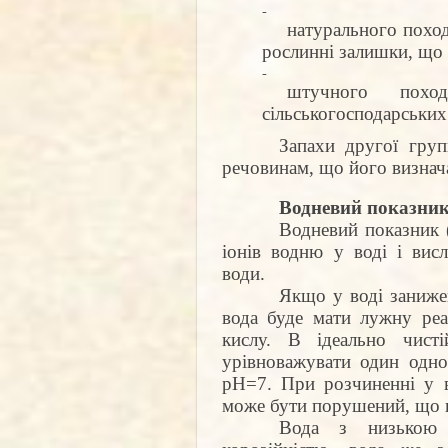
натурального поход
рослинні залишки, що 
штучного похо
сільськогосподарських 
Запахи другої гру
речовинам, що його визнача
Водневий показник
Водневий показник (
іонів водню у воді і вис
води.
Якщо у воді занижен
вода буде мати лужну реа
кислу. В ідеально чист
урівноважувати один одно
рН=7. При розчиненні у в
може бути порушений, що п
Вода з низькою р