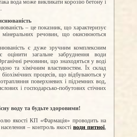
 така вода може викликати корозію бетону і
.
иснюваність
юваність – це показник, що характеризує
і мінеральних речовин, що окиснюються
снюваність є дуже зручним комплексним
є оцінити загальне забруднення води
рганічні речовини, що знаходяться у воді
одою та хімічним властивостям. Їх склад
 біохімічних процесів, що відбуваються у
потрапляння поверхневих і підземних вод,
слових і господарсько-побутових стічних
сну воду та будьте здоровими!
ролю якості КП «Фармація» проводить на
 населення – контроль якості
води питної
,