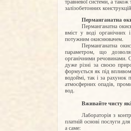
травневої системи, а також
залізобетонних конструкцій
Перманганатна ок
Перманганатна окисн
вміст у воді органічних 
потужним окиснювачем.
Перманганатна оки
параметром, що дозволя
органічними речовинами. О
дуже різні за своєю прир
формується як під впливом
водоймі, так і за рахунок 
атмосферних опадів, проми
вод.
Вживайте чисту які
Лабораторія з конт
платній основі послуги для
а саме: