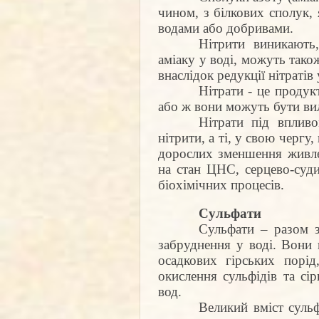
чином, з білкових сполук, 
водами або добривами.
Нітрити виникають
аміаку у воді, можуть так
внаслідок редукції нітратів 
Нітрати - це продук
або ж вони можуть бути вил
Нітрати під вплив
нітрити, а ті, у свою чергу
дорослих зменшення живле
на стан ЦНС, серцево-суди
біохімічних процесів.
Сульфати
Сульфати – разом 
забруднення у воді. Вони
осадкових гірських порід
окислення сульфідів та сір
вод.
Великий вміст суль