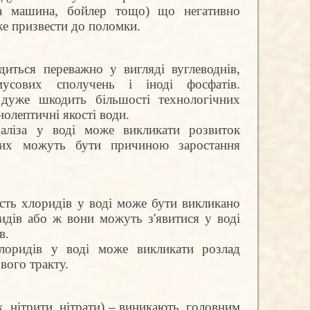
на машина, бойлер тощо) що негативно
же призвести до поломки.
диться переважно у вигляді вуглеводнів,
умусових сполучень і іноді фосфатів.
 дуже шкодить більшості технологічних
нолептичні якості води.
заліза у воді може викликати розвиток
 яких можуть бути причиною заростання
сть хлоридів у воді може бути викликано
ридів або ж вони можуть
з'явитися
у воді
в.
лоридів у воді може викликати розлад
вого тракту.
к, нітрити, нітрати) – виникають, головним