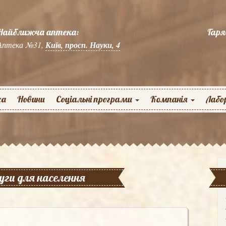
Найближча аптека:
Гаря
Аптека №31,
Київ, просп. Науки, 4
жа
Новини
Соціальні програми
Компанія
Лабо
уги для населення