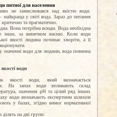
ди питної для населення
ливо не замислювався над якістю води.
 найкраща у світі вода. Зараз до питання
ш критично та прагматично.
дна. Вона потрібна всюди. Вода необхідна
е інше, за винятком кисню. Коли води
кої якості людина починає хворіти, а її
нкціонувати.
 значенні води для людини, вода повинна
якості води
к якості води, який визначається
ом. На запах води впливають склад
ература, значення рН та цілий ряд інших
апаху води визначають експертним шляхом
юють у балах, згідно вимог нормативної
 ділять на дві групи: