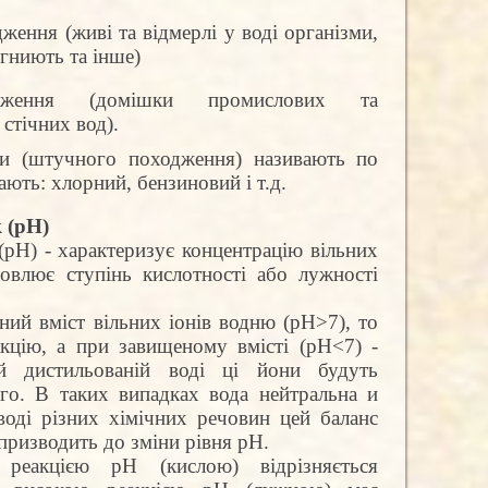
ження (живі та відмерлі у воді організми,
гниють та інше)
дження (домішки промислових та
стічних вод).
пи (штучного походження) називають по
ють: хлорний, бензиновий і т.д.
 (рН)
рН) - характеризує концентрацію вільних
ловлює ступінь кислотності або лужності
ий вміст вільних іонів водню (рН>7), то
кцію, а при завищеному вмісті (рН<7) -
ій дистильованій воді ці йони будуть
го. В таких випадках вода нейтральна и
оді різних хімічних речовин цей баланс
ризводить до зміни рівня рН.
еакцією рН (кислою) відрізняється