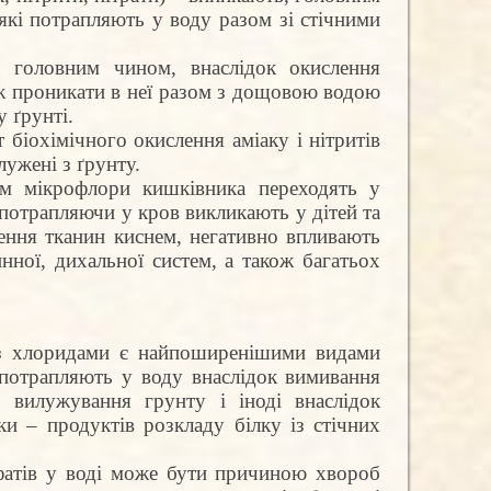
які потрапляють у воду разом зі стічними
, головним чином, внаслідок окислення
ож проникати в неї разом з дощовою водою
у ґрунті.
т біохімічного окислення аміаку і нітритів
ужені з ґрунту.
ом мікрофлори кишківника переходять у
, потрапляючи у кров викликають у дітей та
ння тканин киснем, негативно впливають
нної, дихальної систем, а також багатьох
з хлоридами є найпоширенішими видами
 потрапляють у воду внаслідок вимивання
, вилужування грунту і іноді внаслідок
ки – продуктів розкладу білку із стічних
фатів у воді може бути причиною хвороб