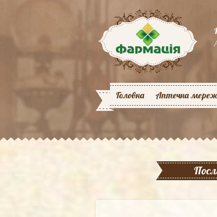
Головна
Аптечна мере
Посл