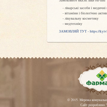
Замовляйте якісні ліки on-line
лікарські засоби і медичні
вітаміни і біологічно акти
лікувальну косметику
медтехніку
ЗАМОВЛЯЙ ТУТ - https://kyivl
© 2015. Мережа комунальн
Сайт розроблено 