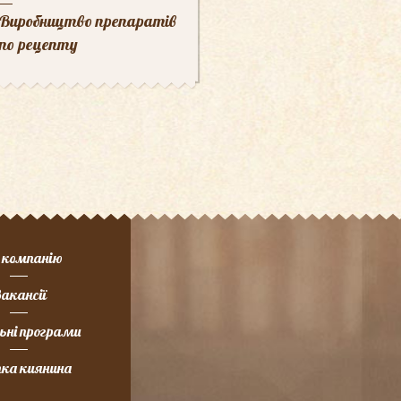
Виробництво препаратів
по рецепту
 компанію
акансії
ьні програми
ка киянина