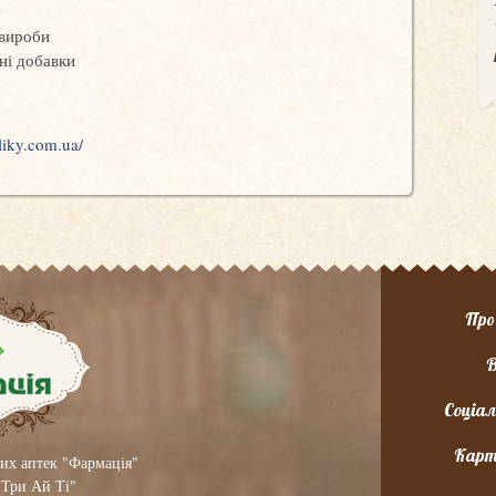
 вироби
вні добавки
iky.com.ua/
Про
В
Соціал
Карт
их аптек "Фармація"
"Три Ай Ті"