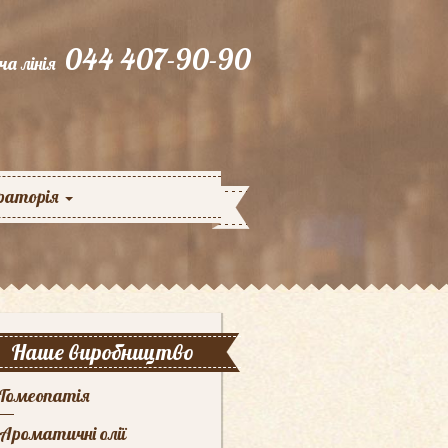
044 407-90-90
ча лінія
раторія
Наше виробництво
Гомеопатія
Ароматичні олії