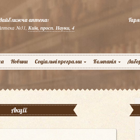
Найближча аптека:
Гаря
Аптека №31,
Київ, просп. Науки, 4
жа
Новини
Соціальні програми
Компанія
Лабо
Акції