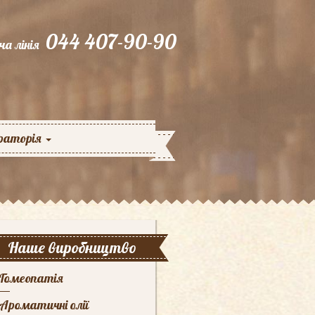
044 407-90-90
ча лінія
раторія
Наше виробництво
Гомеопатія
Ароматичні олії