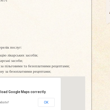
24/51
релік послуг:
цію лікарських засобів;
арські засоби;
и за пільговими та безоплатними рецептами;
іну за безоплатними рецептами;
t load Google Maps correctly.
OK
ebsite?