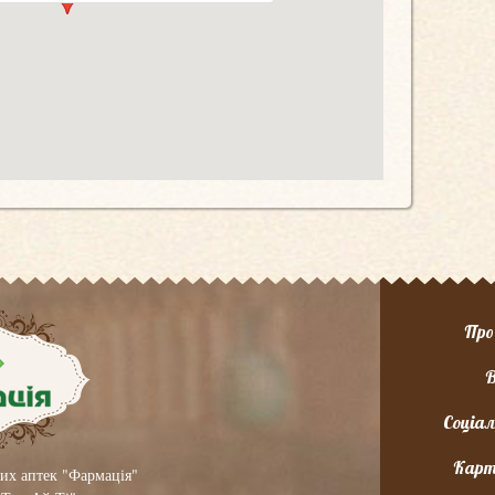
Про
В
Соціал
Карт
их аптек "Фармація"