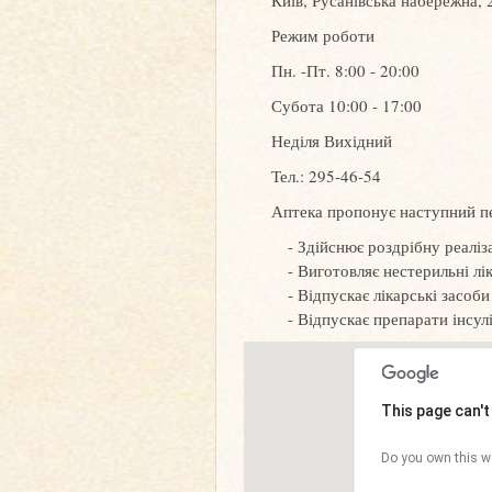
Київ, Русанівська набережна, 
Режим роботи
Пн. -Пт. 8:00 - 20:00
Субота 10:00 - 17:00
Неділя Вихідний
Тел.: 295-46-54
Аптека пропонує наступний пе
Здійснює роздрібну реаліза
Виготовляє нестерильні лік
Відпускає лікарські засоб
Відпускає препарати інсул
This page can'
Do you own this w