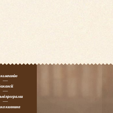
 компанію
акансії
ьні програми
ка киянина