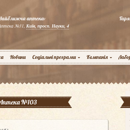
Найближча аптека:
Гаря
Аптека №31,
Київ, просп. Науки, 4
жа
Новини
Соціальні програми
Компанія
Лабо
Аптека №103