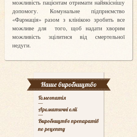
можливість пацієнтам отримати найякіснішу
допомогу. Комунальне підприємство
«Фармація» разом з клінікою зробить все
можливе для
того, щоб надати хворим
можливість зцілитися від смертельної
недуги.
Наше виробництво
Гомеопатія
Ароматичні олії
Виробництво препаратів
по рецепту