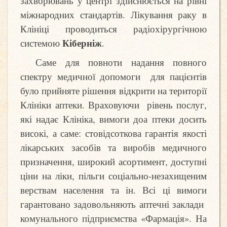
захворювань у центрі здійснюється на рівні
міжнародних стандартів. Лікування раку в
Клініці проводиться радіохірургічною
Кіберніж
системою
.
Саме для повноти надання повного
спектру медичної допомоги
для пацієнтів
було прийняте рішення відкрити на території
Клініки
аптеки.
Враховуючи
рівень послуг,
які надає Клініка, вимоги доа птеки досить
висок
і
, а саме: стовідсоткова гарантія якості
лікарських засобів та виробів медичного
призначення, широкий асортимент, доступні
ціни на ліки, пільги соціально-незахищеним
верствам населення та ін. Всі ці вимоги
гарантовано задовольняють аптечні заклади
комунального підприємства «Фармація». На