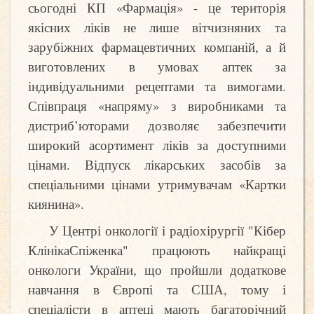
сьогодні КП «Фармація» - це територія
якісних ліків не лише вітчизняних та
зарубіжних фармацевтичних компаній, а й
виготовлених в умовах аптек за
індивідуальними рецептами та вимогами.
Співпраця «напряму» з виробниками та
дистриб’юторами дозволяє забезпечити
широкий асортимент ліків за доступними
цінами. Відпуск лікарських засобів за
спеціальними цінами утримувачам «Картки
киянина».
У Центрі онкології і радіохірургії "Кібер
КлінікаСпіженка" працюють найкращі
онкологи України, що пройшли додаткове
навчання в Європі та США, тому і
спеціалісти в аптеці мають багаторічний