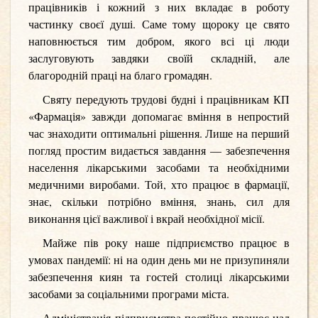
працівників і кожний з них вкладає в роботу
частинку своєї душі. Саме тому щороку це свято
наповнюється тим добром, якого всі ці люди
заслуговують завдяки своїй складній, але
благородній праці на благо громадян.
Святу передують трудові будні і працівникам КП
«Фармація» завжди допомагає вміння в непростий
час знаходити оптимальні рішення. Лише на перший
погляд простим видається завдання — забезпечення
населення лікарськими засобами та необхідними
медичними виробами. Той, хто працює в фармації,
знає, скільки потрібно вміння, знань, сил для
виконання цієї важливої і вкрай необхідної місії.
Майже пів року наше підприємство працює в
умовах пандемії: ні на один день ми не призупиняли
забезпечення киян та гостей столиці лікарськими
засобами за соціальними програми міста.
Адміністрація підприємства постійно працює над