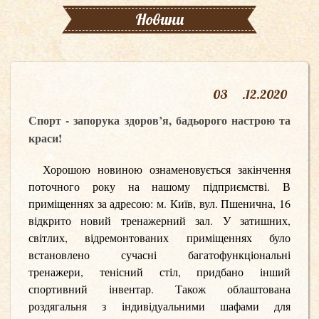
Новини
03
.
12.2020
Спорт - запорука здоров’я, бадьорого настрою та
краси!
Хорошою новиною ознаменовується закінчення
поточного року на нашому підприємстві. В
приміщеннях за адресою: м. Київ, вул. Пшенична, 16
відкрито новий тренажерний зал. У затишних,
світлих, відремонтованих приміщеннях було
встановлено сучасні багатофункціональні
тренажери, тенісний стіл, придбано інший
спортивний інвентар. Також облаштована
роздягальня з індивідуальними шафами для