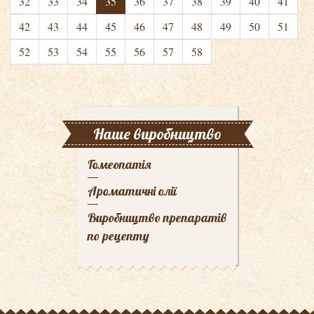
32
33
34
35
36
37
38
39
40
41
42
43
44
45
46
47
48
49
50
51
52
53
54
55
56
57
58
Наше виробництво
Гомеопатія
Ароматичні олії
Виробництво препаратів
по рецепту