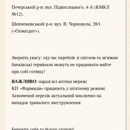
Печерський р-н: вул. Підвисоцького, 4-А (КМКЛ
№12).
Шевченківський р-н: вул. В. Чорновола, 28/1
(«Охматдит»).
Зверніть увагу:
п
ід час перебоїв зі світлом та зв'язком
банківські термінали можуть не працювати-майте
при собі готівку!
ВАЖЛИВО
: наразі всі аптеки мережі
КП
працюють у штатному режимі.
«
Фармація
»
Зазначений перелік актуальний виключно на
випадок тривалого знеструмлення.
Бережіть себе та будьте здорові!