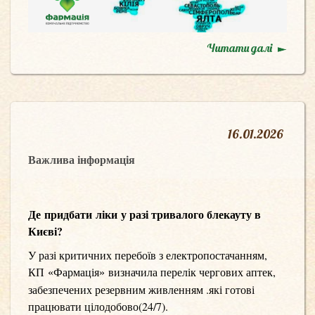
Читати далі
16
.
01.2026
Важлива інформація
Де
придбати
ліки
у разі тривалого блекауту в
Києві
?
У разі критичних перебоїв з електропостачанням,
КП
Фармація
визначила перелік чергових аптек,
«
»
забезпечених резервним живленням .які готові
працювати цілодобово(24/7).