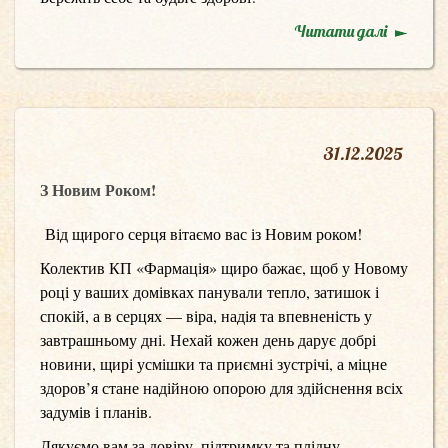
Читати далі
31
.
12.2025
З Новим Роком!
Від щирого серця вітаємо вас із Новим роком!
Колектив КП «Фармація» щиро бажає, щоб у Новому
році у ваших домівках панували тепло, затишок і
спокій, а в серцях — віра, надія та впевненість у
завтрашньому дні. Нехай кожен день дарує добрі
новини, щирі усмішки та приємні зустрічі, а міцне
здоров’я стане надійною опорою для здійснення всіх
задумів і планів.
Дякуємо вам за довіру, підтримку та плідну