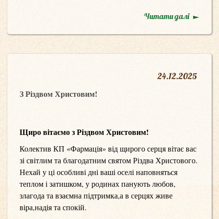
Читати далі
24
.
12.2025
З Різдвом Христовим!
Щиро вітаємо з Різдвом Христовим!
Колектив КП «Фармація» від щирого серця вітає вас
зі світлим та благодатним святом Різдва Христового.
Нехай у ці особливі дні ваші оселі наповняться
теплом і затишком, у родинах панують любов,
злагода та взаємна підтримка,а в серцях живе
віра,надія та спокій.