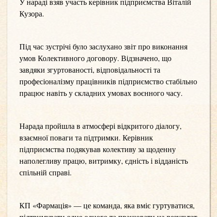
У нараді взяв участь керівник підприємства Віталій
Кузора.
Під час зустрічі було заслухано звіт про виконання
умов Колективного договору. Відзначено, що
завдяки згуртованості, відповідальності та
професіоналізму працівників підприємство стабільно
працює навіть у складних умовах воєнного часу.
Нарада пройшла в атмосфері відкритого діалогу,
взаємної поваги та підтримки. Керівник
підприємства подякував колективу за щоденну
наполегливу працю, витримку, єдність і відданість
спільній справі.
КП «Фармація» — це команда, яка вміє гуртуватися,
підтримувати одне одного та працювати на результат