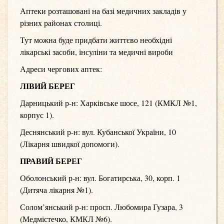
Аптеки розташовані на базі медичних закладів у
різних районах столиці.
Тут можна буде придбати життєво необхідні
лікарські засоби, інсуліни та медичні вироби
Адреси чергових аптек:
ЛІВИЙ БЕРЕГ
Дарницький р-н: Харківське шосе, 121 (КМКЛ №1,
корпус 1).
Деснянський р-н: вул. Кубанської України, 10
(Лікарня швидкої допомоги).
ПРАВИЙ БЕРЕГ
Оболонський р-н: вул. Богатирська, 30, корп. 1
(Дитяча лікарня №1).
Солом’янський р-н: просп. Любомира Гузара, 3
(Медмістечко, КМКЛ №6).