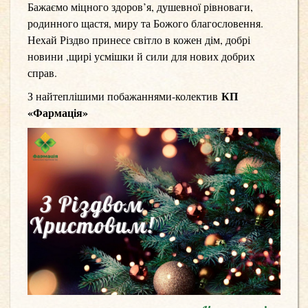
Бажаємо міцного здоров’я, душевної рівноваги,
родинного щастя, миру та Божого благословення.
Нехай Різдво принесе світло в кожен дім, добрі
новини ,щирі усмішки й сили для нових добрих
справ.
КП
З найтеплішими побажаннями-колектив
«Фармація»