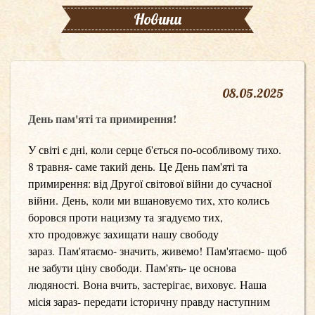
Новини
08
.
05.2025
День пам'яті та примирення!
У світі є дні, коли серце б'ється по-особливому тихо.
8 травня- саме такий день. Це День пам'яті та
примирення: від Другої світової війни до сучасної
війни.
День, коли ми вшановуємо тих, хто колись
боровся проти нацизму та згадуємо тих,
хто продовжує захищати нашу свободу
зараз. Пам'ятаємо- значить, живемо! Пам'ятаємо- щоб
не забути ціну свободи. Пам'ять- це основа
людяності. Вона вчить, застерігає, виховує. Наша
місія зараз- передати історичну правду наступним