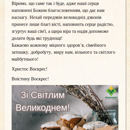
Віримо,
що саме так і буде, адже наші серця
наповнені Божим благословенням, що дає нам
наснагу. Нехай передзвін великодніх дзвонів
принесе лише благі вісті, наповнить серце радістю,
згуртує ваші сім'ї, а щира віра та надія допоможе
долати будь які труднощі!
Бажаємо
кожному міцного здоров’я, сімейного
затишку, добробуту, миру нам, вільного та світлого
майбутнього!
Христос Воскрес!
Воістину Воскрес!