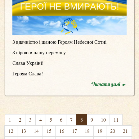
З вдячністю і шаною Героям Небесної Сотні.
З вірою в нашу перемогу.
Слава Україні!
Героям Слава!
Читати далі
1
2
3
4
5
6
7
8
9
10
11
12
13
14
15
16
17
18
19
20
21