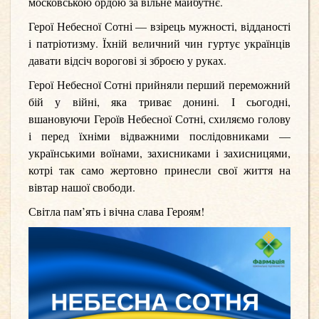
московською ордою за вільне майбут
нє
.
Герої Небесної Сотні — взірець мужності, відданості
і патріотизму. Їхній величний чин гуртує українців
давати відсіч ворогові зі зброєю у руках.
Герої Небесної Сотні прийняли перший переможний
бій у війні, яка триває донині. І сьогодні,
вшановуючи Героїв Небесної Сотні, схиляємо голову
і перед їхніми відважними послідовниками —
українськими воїнами, захисниками і захисницями,
котрі так само жертовно принесли свої життя на
вівтар нашої свободи.
Світла пам’ять і вічна слава Героям!