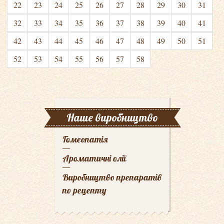
22
23
24
25
26
27
28
29
30
31
32
33
34
35
36
37
38
39
40
41
42
43
44
45
46
47
48
49
50
51
52
53
54
55
56
57
58
Наше виробництво
Гомеопатія
Ароматичні олії
Виробництво препаратів
по рецепту