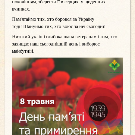
поколінням, зберегти її в серцях, у щоденних
вчинках.
Пам'
ятаймо тих, хто боровся за Україну
тоді! Шануймо тих, хто воює за неї сьогодні!
Низький уклін і глибока шана ветеранам і тим, хто
захищає наш сьогоднішній день і виборює
майбутній.