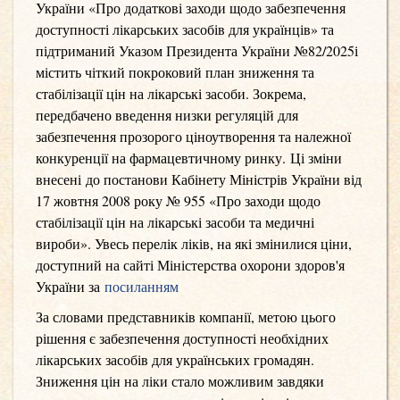
України «Про додаткові заходи щодо забезпечення
доступності лікарських засобів для українців» та
підтриманий Указом Президента України №82/2025
і
містить чіткий покроковий план зниження та
стабілізації цін на лікарські засоби. Зокрема,
передбачено введення низки регуляцій для
забезпечення прозорого ціноутворення та належної
конкуренції на фармацевтичному ринку.
Ці зміни
внесені
до постанови Кабінету Міністрів України від
17 жовтня 2008 року № 955 «Про заходи щодо
стабілізації цін на лікарські засоби та медичні
вироби». Увесь перелік ліків, на які змінилися ціни,
доступний на сайті Міністерства охорони здоров'я
України за
посиланням
За словами представників компанії, метою цього
рішення є забезпечення доступності необхідних
лікарських засобів для українських громадян.
Зниження цін на ліки стало можливим завдяки