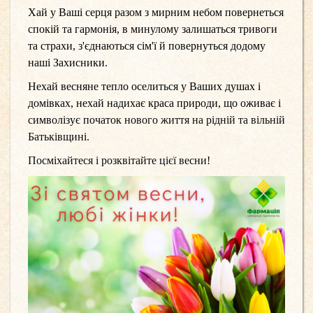
Хай у Ваші серця разом з мирним небом повернеться
спокій та гармонія, в минулому залишаться тривоги
та страхи, з'єднаються сім'ї й повернуться додому
наші Захисники.
Нехай весняне тепло оселиться у Ваших душах і
домівках, нехай надихає краса природи, що оживає і
символізує початок
нового життя на рідній та вільній
Батьківщині.
Посміхайтеся і розквітайте цієї весни!