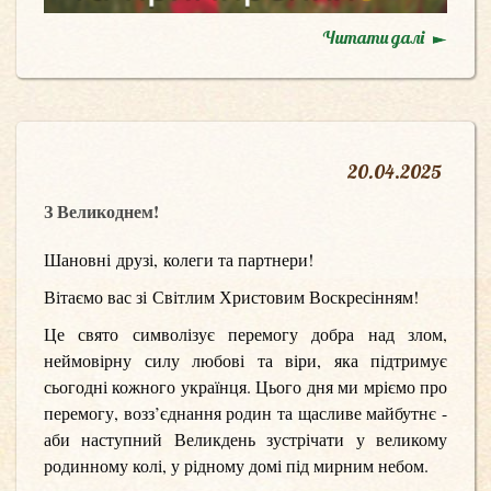
Читати далі
20
.
04.2025
З Великоднем!
Шановні друзі, колеги та партнери!
Вітаємо вас зі Світлим Христовим Воскресінням!
Це свято символізує перемогу добра над злом,
неймовірну силу любові та віри, яка підтримує
сьогодні кожного українця. Цього дня ми мріємо про
перемогу, возз’єднання родин та щасливе майбутнє -
аби наступний Великдень зустрічати у великому
родинному колі, у рідному домі під мирним небом.