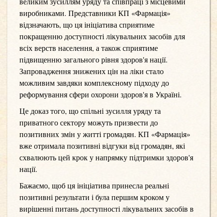
великим зусиллям уряду та співпраці з місцевими
виробниками. Представники КП «Фармація»
відзначають, що ця ініціатива сприятиме
покращенню доступності лікувальних засобів для
всіх верств населення, а також сприятиме
підвищенню загального рівня здоров'я нації.
Запровадження знижених цін на ліки стало
можливим завдяки комплексному підходу до
реформування сфери охорони здоров'я в Україні.
Це доказ того, що спільні зусилля уряду та
приватного сектору можуть призвести до
позитивних змін у житті громадян. КП «Фармація»
вже отримала позитивні відгуки від громадян, які
схвалюють цей крок у напрямку підтримки здоров'я
нації.
Бажаємо, щоб ця ініціатива принесла реальні
позитивні результати і була першим кроком у
вирішенні питань доступності лікувальних засобів в